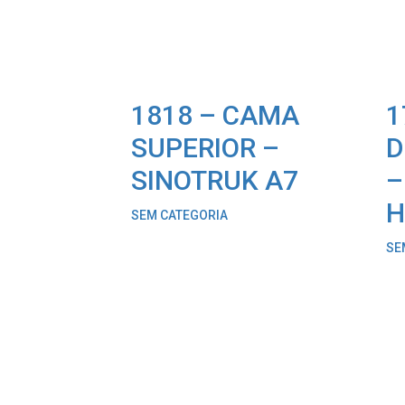
1818 – CAMA
1
SUPERIOR –
D
SINOTRUK A7
–
H
SEM CATEGORIA
SE