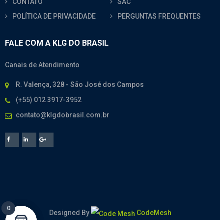
CONTATO
SAC
POLÍTICA DE PRIVACIDADE
PERGUNTAS FREQUENTES
FALE COM A KLG DO BRASIL
Canais de Atendimento
R. Valença, 328 - São José dos Campos
(+55) 012 3917-3952
contato@klgdobrasil.com.br
0
0
Designed By
CodeMesh