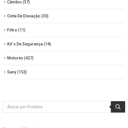
Câmbio
(37)
Cinta De Elevação
(30)
Filtro
(11)
Kit´s De Segurança
(14)
Motores
(427)
Sany
(152)
SEM CATEGORIA
(515)
Xcmg
(425)
Products
search
Zoomlion
(84)