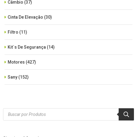
Câmbio
(37)
Cinta De Elevação
(30)
Filtro
(11)
Kit´s De Segurança
(14)
Motores
(427)
Sany
(152)
SEM CATEGORIA
(515)
Xcmg
(425)
Products
search
Zoomlion
(84)