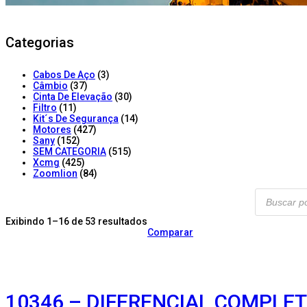
Categorias
Cabos De Aço
(3)
Câmbio
(37)
Cinta De Elevação
(30)
Filtro
(11)
Kit´s De Segurança
(14)
Motores
(427)
Sany
(152)
SEM CATEGORIA
(515)
Xcmg
(425)
Zoomlion
(84)
Products
search
Exibindo 1–16 de 53 resultados
Comparar
10346 – DIFERENCIAL COMPLET