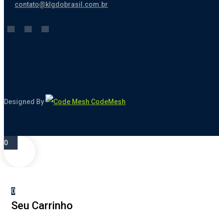
contato@klgdobrasil.com.br
Designed By
CodeMesh
0
0
Seu Carrinho