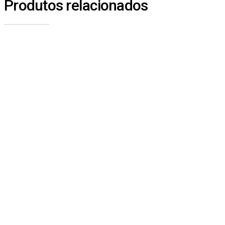
Produtos relacionados
1821 – DEFLETOR DE AR ESQUERDO – SINOTRUK A7
SEM CATEGORIA
1816 – BOTÃO GIRATÓRIO DO FAROL – SINOTRUK A7
SEM CATEGORIA