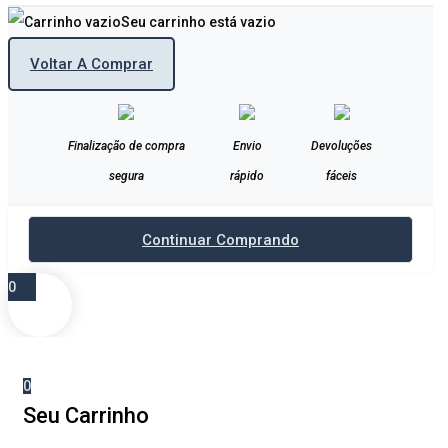
Seu carrinho está vazio
Voltar A Comprar
Finalização de compra
Envio
Devoluções
segura
rápido
fáceis
Continuar Comprando
0
0
Seu Carrinho