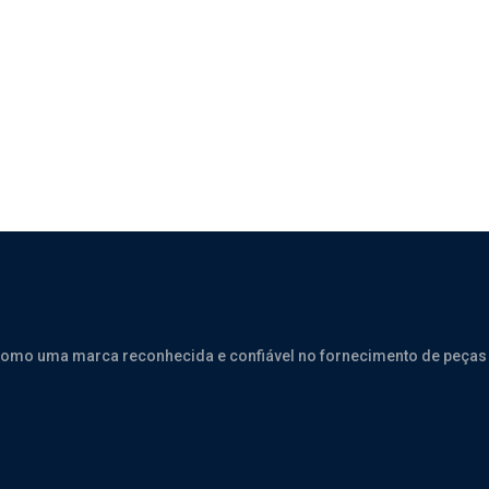
INOTRUK HOWO 380
como uma marca reconhecida e confiável no fornecimento de peças 