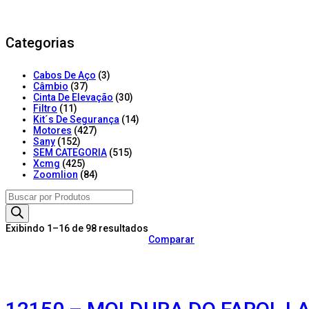
Categorias
Cabos De Aço
(3)
Câmbio
(37)
Cinta De Elevação
(30)
Filtro
(11)
Kit´s De Segurança
(14)
Motores
(427)
Sany
(152)
SEM CATEGORIA
(515)
Xcmg
(425)
Zoomlion
(84)
Products
search
Exibindo 1–16 de 98 resultados
Comparar