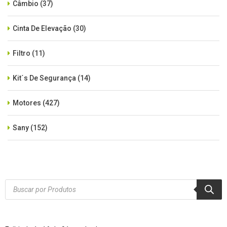
Câmbio
(37)
Cinta De Elevação
(30)
Filtro
(11)
Kit´s De Segurança
(14)
Motores
(427)
Sany
(152)
SEM CATEGORIA
(515)
Xcmg
(425)
Products
search
Zoomlion
(84)