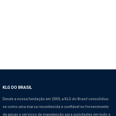
1818 – CAMA SUPERIOR – SINOTRUK A7
SEM CATEGORIA
KLG DO BRASIL
Desde a nossa fundação em 2005, a KLG do Brasil consolidou-
se como uma marca reconhecida e confiável no fornecimento
de peças e serviços de manutenção para guindastes em todo o