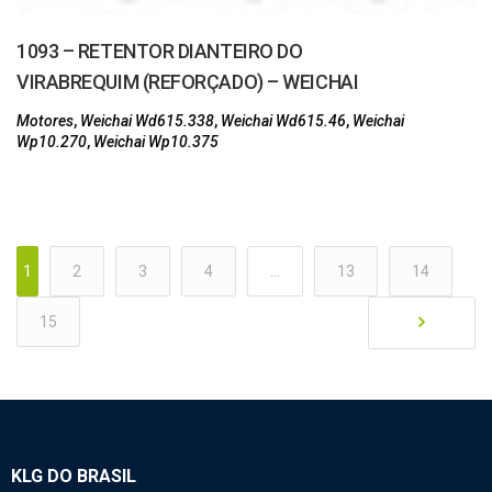
1093 – RETENTOR DIANTEIRO DO
VIRABREQUIM (REFORÇADO) – WEICHAI
Motores
,
Weichai Wd615.338
,
Weichai Wd615.46
,
Weichai
Wp10.270
,
Weichai Wp10.375
1
2
3
4
…
13
14
15
KLG DO BRASIL