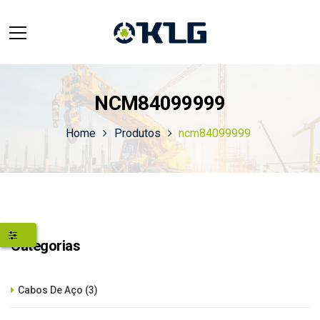
NCM84099999
Home
Produtos
ncm84099999
Categorias
Cabos De Aço
(3)