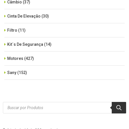
Câmbio
(37)
Cinta De Elevação
(30)
Filtro
(11)
Kit´s De Segurança
(14)
Motores
(427)
Sany
(152)
SEM CATEGORIA
(515)
Xcmg
(425)
Products
search
Zoomlion
(84)