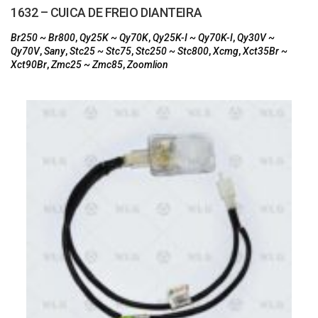
1632 – CUICA DE FREIO DIANTEIRA
Br250 ~ Br800
,
Qy25K ~ Qy70K
,
Qy25K-I ~ Qy70K-I
,
Qy30V ~
Qy70V
,
Sany
,
Stc25 ~ Stc75
,
Stc250 ~ Stc800
,
Xcmg
,
Xct35Br ~
Xct90Br
,
Zmc25 ~ Zmc85
,
Zoomlion