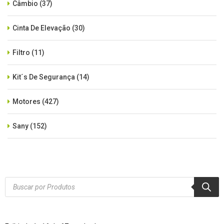
Câmbio
(37)
Cinta De Elevação
(30)
Filtro
(11)
Kit´s De Segurança
(14)
Motores
(427)
Sany
(152)
SEM CATEGORIA
(515)
Xcmg
(425)
Products
search
Zoomlion
(84)