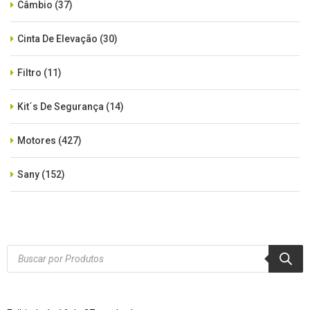
Câmbio
(37)
Cinta De Elevação
(30)
Filtro
(11)
Kit´s De Segurança
(14)
Motores
(427)
Sany
(152)
SEM CATEGORIA
(515)
Xcmg
(425)
Products
search
Zoomlion
(84)