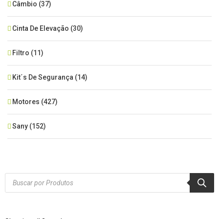
Câmbio
(37)
Cinta De Elevação
(30)
Filtro
(11)
Kit´s De Segurança
(14)
Motores
(427)
Sany
(152)
SEM CATEGORIA
(515)
Xcmg
(425)
Products
search
Zoomlion
(84)