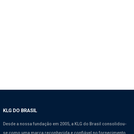
1132 – BICO INJETOR BOSCH – WEICHAI
WD615.46 EURO II
Motores
,
Weichai Wd615.46
KLG DO BRASIL
Desde a nossa fundação em 2005, a KLG do Brasil consolidou-
se como uma marca reconhecida e confiável no fornecimento