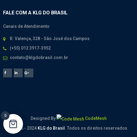
FALE COM A KLG DO BRASIL
Canais de Atendimento
R. Valença, 328 - São José dos Campos
(+55) 012 3917-3952
contato@klgdobrasil.com.br
0
0
Designed By
CodeMesh
© 2005 - 2024
KLG do Brasil
. Todos os direitos reservados.