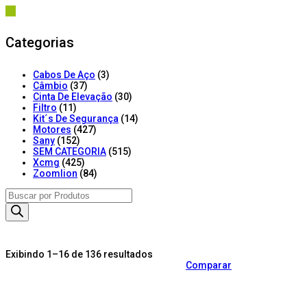
Categorias
Cabos De Aço
(3)
Câmbio
(37)
Cinta De Elevação
(30)
Filtro
(11)
Kit´s De Segurança
(14)
Motores
(427)
Sany
(152)
SEM CATEGORIA
(515)
Xcmg
(425)
Zoomlion
(84)
Products
search
Exibindo 1–16 de 136 resultados
Comparar