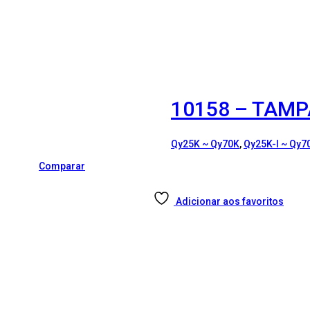
10158 – TAMP
Qy25K ~ Qy70K
,
Qy25K-I ~ Qy7
Comparar
Adicionar aos favoritos