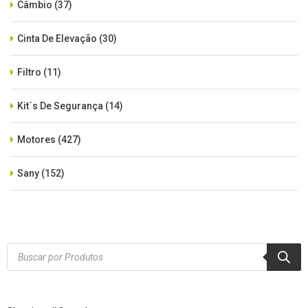
Câmbio
(37)
Cinta De Elevação
(30)
Filtro
(11)
Kit´s De Segurança
(14)
Motores
(427)
Sany
(152)
SEM CATEGORIA
(515)
Xcmg
(425)
Products
search
Zoomlion
(84)