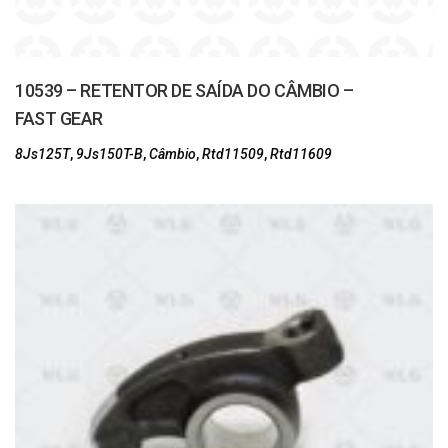
10539 – RETENTOR DE SAÍDA DO CÂMBIO –
FAST GEAR
8Js125T
,
9Js150T-B
,
Câmbio
,
Rtd11509
,
Rtd11609