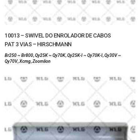
10013 – SWIVEL DO ENROLADOR DE CABOS
PAT 3 VIAS – HIRSCHMANN
Br250 ~ Br800
,
Qy25K ~ Qy70K
,
Qy25K-I ~ Qy70K-I
,
Qy30V ~
Qy70V
,
Xcmg
,
Zoomlion