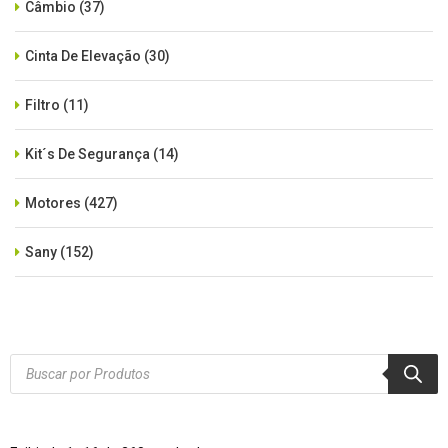
Câmbio
(37)
Cinta De Elevação
(30)
Filtro
(11)
Kit´s De Segurança
(14)
Motores
(427)
Sany
(152)
SEM CATEGORIA
(515)
Xcmg
(425)
Products
search
Zoomlion
(84)