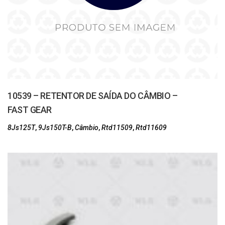
10539 – RETENTOR DE SAÍDA DO CÂMBIO –
FAST GEAR
8Js125T
,
9Js150T-B
,
Câmbio
,
Rtd11509
,
Rtd11609