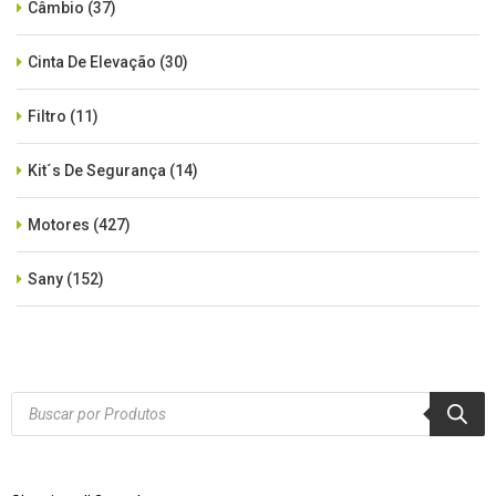
Câmbio
(37)
Cinta De Elevação
(30)
Filtro
(11)
Kit´s De Segurança
(14)
Motores
(427)
Sany
(152)
SEM CATEGORIA
(515)
Xcmg
(425)
Products
search
Zoomlion
(84)