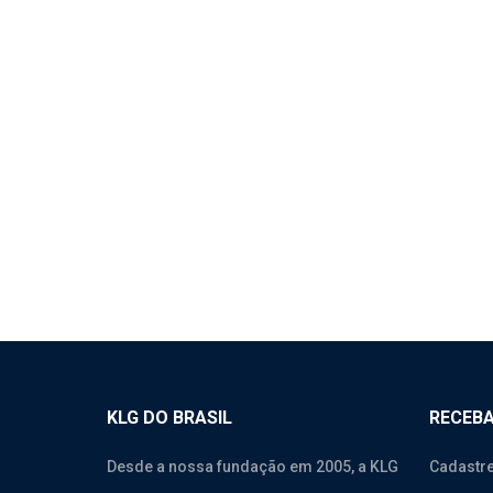
1768 – PARABARRO DO
177
PARALAMA DA CABINE –
TRA
SINOTRUK HOWO 380
HOW
SEM CATEGORIA
SEM 
KLG DO BRASIL
RECEBA
Desde a nossa fundação em 2005, a KLG
Cadastre