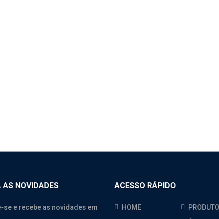
1 – PARALAMA
SEIRO – SINOTRUK
O 380
CATEGORIA
 AS NOVIDADES
ACESSO RÁPIDO
-se e recebe as novidades em
HOME
PRODUT