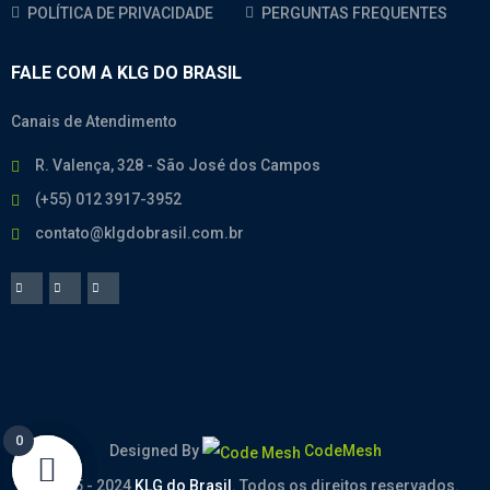
POLÍTICA DE PRIVACIDADE
PERGUNTAS FREQUENTES
FALE COM A KLG DO BRASIL
Canais de Atendimento
R. Valença, 328 - São José dos Campos
(+55) 012 3917-3952
contato@klgdobrasil.com.br
0
0
Designed By
CodeMesh
© 2005 - 2024
KLG do Brasil
. Todos os direitos reservados.