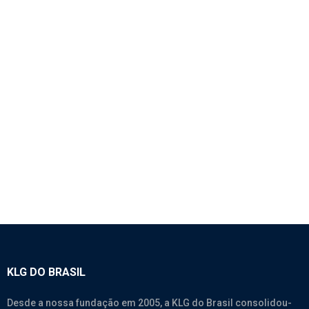
1816 – BOTÃO GIRATÓRIO DO FAROL –
SINOTRUK A7
SEM CATEGORIA
KLG DO BRASIL
Desde a nossa fundação em 2005, a KLG do Brasil consolidou-