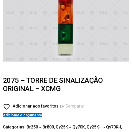
2075 – TORRE DE SINALIZAÇÃO
ORIGINAL – XCMG
Adicionar aos favoritos
Comparar
Adicionar o orçamento
Categorias:
Br250 ~ Br800
,
Qy25K ~ Qy70K
,
Qy25K-I ~ Qy70K-I
,