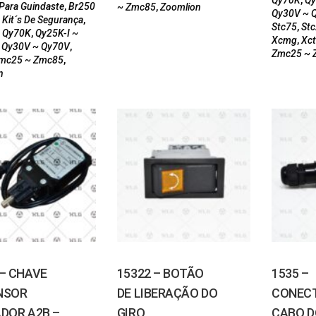
Qy70K
,
Qy
Para Guindaste
,
Br250
~ Zmc85
,
Zoomlion
Qy30V ~ 
,
Kit´s De Segurança
,
Stc75
,
Stc
 Qy70K
,
Qy25K-I ~
Xcmg
,
Xct
,
Qy30V ~ Qy70V
,
Zmc25 ~ 
mc25 ~ Zmc85
,
n
 – CHAVE
15322 – BOTÃO
1535 –
NSOR
DE LIBERAÇÃO DO
CONEC
ADOR A2B –
GIRO
CABO D