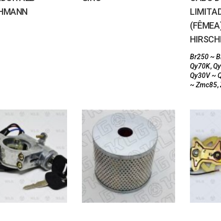
CHMANN
LIMITA
(FÊMEA)
HIRSC
Br250 ~ 
Qy70K
,
Qy
Qy30V ~ 
~ Zmc85
,