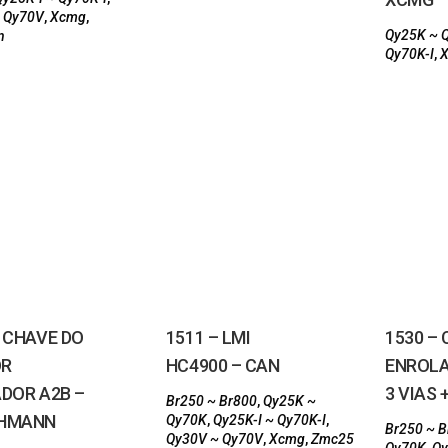
 Qy70V
,
Xcmg
,
Qy25K ~ 
n
Qy70K-I
,
– CHAVE DO
1511 – LMI
1530 –
OR
HC4900 – CAN
ENROLA
ADOR A2B –
3 VIAS
Br250 ~ Br800
,
Qy25K ~
CHMANN
Qy70K
,
Qy25K-I ~ Qy70K-I
,
Br250 ~ 
Qy30V ~ Qy70V
,
Xcmg
,
Zmc25