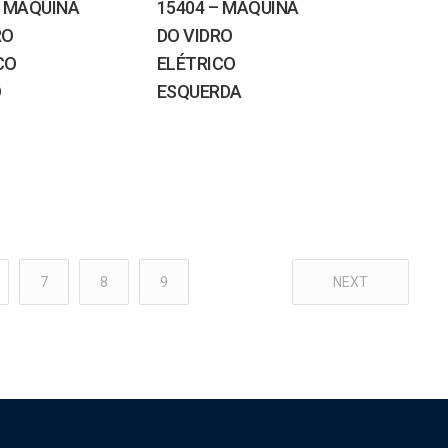
– MÁQUINA
15404 – MÁQUINA
RO
DO VIDRO
CO
ELÉTRICO
O
ESQUERDA
7
8
9
NEXT