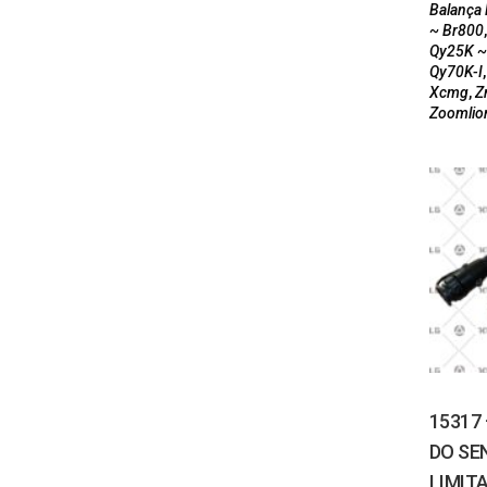
Balança 
~ Br800
Qy25K ~
Qy70K-I
Xcmg
,
Z
Zoomlio
15317
DO SE
LIMIT