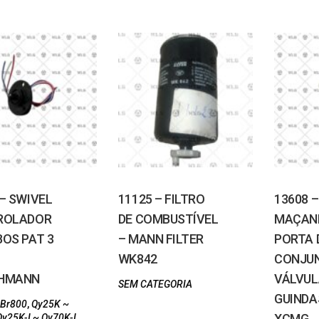
 – SWIVEL
11125 – FILTRO
13608 –
ROLADOR
DE COMBUSTÍVEL
MAÇAN
BOS PAT 3
– MANN FILTER
PORTA 
WK842
CONJU
CHMANN
VÁLVUL
SEM CATEGORIA
GUINDA
 Br800
,
Qy25K ~
XCMG
Qy25K-I ~ Qy70K-I
,