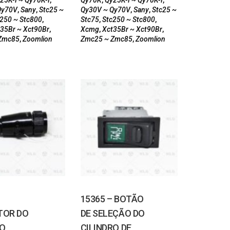
25K-I ~ Qy70K-I
,
Qy70K
,
Qy25K-I ~ Qy70K-I
,
Qy70V
,
Sany
,
Stc25 ~
Qy30V ~ Qy70V
,
Sany
,
Stc25 ~
250 ~ Stc800
,
Stc75
,
Stc250 ~ Stc800
,
35Br ~ Xct90Br
,
Xcmg
,
Xct35Br ~ Xct90Br
,
Zmc85
,
Zoomlion
Zmc25 ~ Zmc85
,
Zoomlion
15365 – BOTÃO
TOR DO
DE SELEÇÃO DO
O
CILINDRO DE