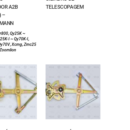
DOR A2B
TELESCOPAGEM
 –
HMANN
Br800
,
Qy25K ~
25K-I ~ Qy70K-I
,
Qy70V
,
Xcmg
,
Zmc25
Zoomlion