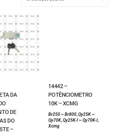
14442 –
ETA DA
POTÊNCIOMETRO
DO
10K – XCMG
NTO DE
Br250 ~ Br800
,
Qy25K ~
AS DO
Qy70K
,
Qy25K-I ~ Qy70K-I
,
Xcmg
STE –