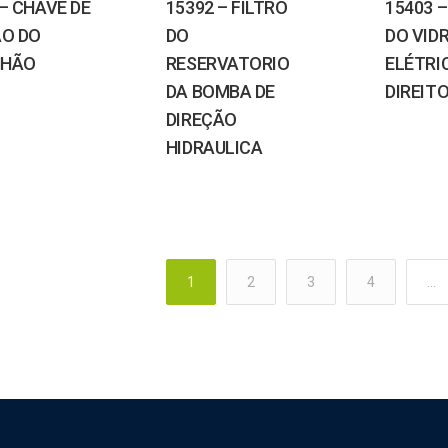
 – CHAVE DE
15392 – FILTRO
15403 
ÃO DO
DO
DO VID
NHÃO
RESERVATORIO
ELÉTRI
DA BOMBA DE
DIREIT
DIREÇÃO
HIDRAULICA
1
2
3
4
…