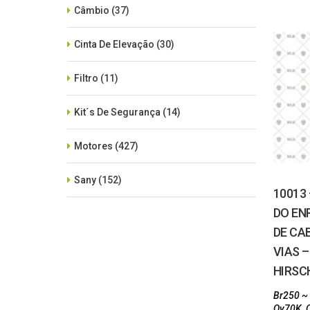
Câmbio
(37)
Cinta De Elevação
(30)
Filtro
(11)
Kit´s De Segurança
(14)
Motores
(427)
Sany
(152)
10013
DO EN
SEM CATEGORIA
(515)
DE CA
Xcmg
(425)
VIAS –
HIRS
Zoomlion
(84)
Br250 ~
Qy70K
,