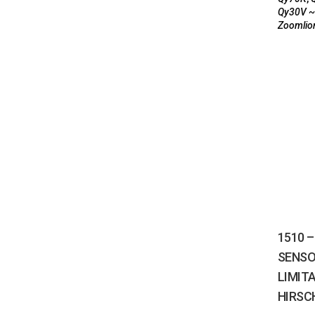
Qy30V ~
Zoomlio
1510 
SENS
LIMIT
HIRS