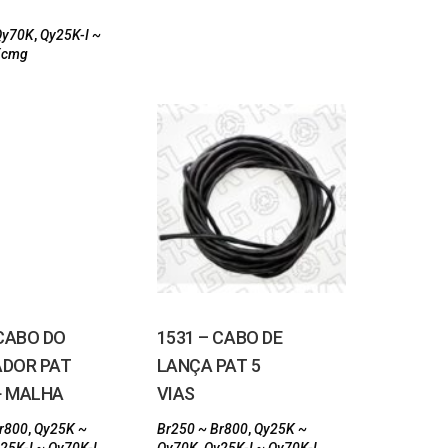
Qy70K
,
Qy25K-I ~
Xcmg
 CABO DO
1531 – CABO DE
DOR PAT
LANÇA PAT 5
 + MALHA
VIAS
Br800
,
Qy25K ~
Br250 ~ Br800
,
Qy25K ~