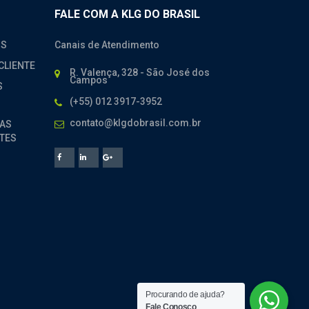
FALE COM A KLG DO BRASIL
OS
Canais de Atendimento
CLIENTE
R. Valença, 328 - São José dos
Campos
S
(+55) 012 3917-3952
contato@klgdobrasil.com.br
AS
TES
Procurando de ajuda?
Fale Conosco