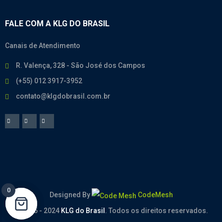
FALE COM A KLG DO BRASIL
Canais de Atendimento
R. Valença, 328 - São José dos Campos
(+55) 012 3917-3952
contato@klgdobrasil.com.br
0
0
Designed By
CodeMesh
© 2005 - 2024
KLG do Brasil
. Todos os direitos reservados.