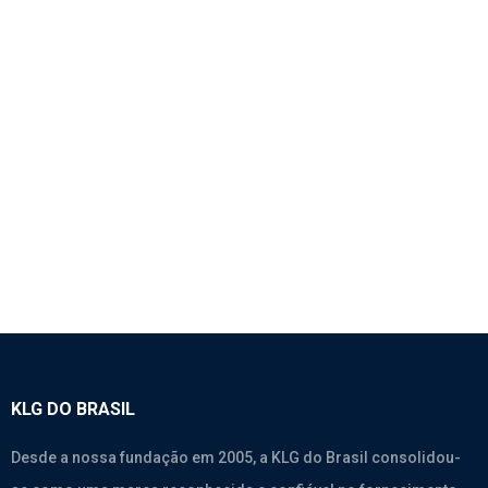
1137 – CABEÇOTE (12 VÁLVULAS) – WEICHAI
WD615.46 EURO II
Motores
,
Weichai Wd615.46
KLG DO BRASIL
Desde a nossa fundação em 2005, a KLG do Brasil consolidou-