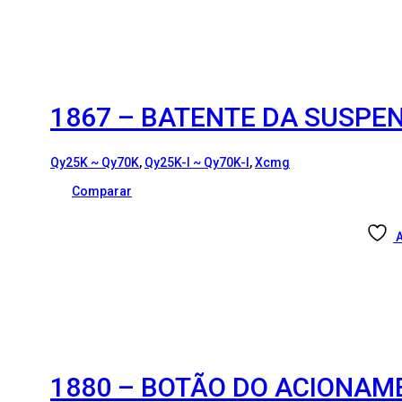
1867 – BATENTE DA SUSPE
Qy25K ~ Qy70K
,
Qy25K-I ~ Qy70K-I
,
Xcmg
Comparar
A
1880 – BOTÃO DO ACIONAM