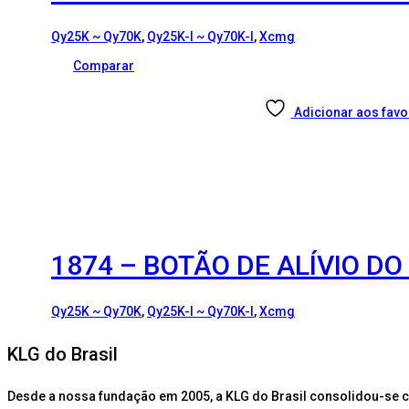
Qy25K ~ Qy70K
,
Qy25K-I ~ Qy70K-I
,
Xcmg
Comparar
Adicionar aos favo
1874 – BOTÃO DE ALÍVIO D
Qy25K ~ Qy70K
,
Qy25K-I ~ Qy70K-I
,
Xcmg
KLG do Brasil
Desde a nossa fundação em 2005, a KLG do Brasil consolidou-se 