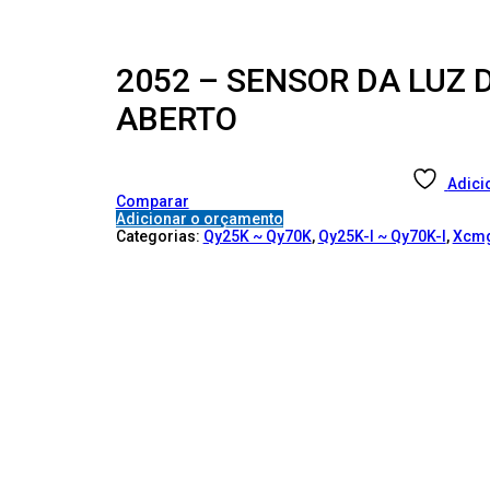
2052 – SENSOR DA LUZ
ABERTO
Adici
Comparar
Adicionar o orçamento
Categorias:
Qy25K ~ Qy70K
,
Qy25K-I ~ Qy70K-I
,
Xcm