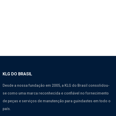
KIT COM 12 UNIDADES
Motores
,
Weichai Wd615.338
,
Weichai Wd615.46
,
Weichai
Wp10.270
,
Weichai Wp10.375
KLG DO BRASIL
Desde a nossa fundação em 2005, a KLG do Brasil consolidou-
se como uma marca reconhecida e confiável no fornecimento
de peças e serviços de manutenção para guindastes em todo o
país.