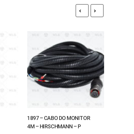
1897 – CABO DO MONITOR
1144 – 
4M – HIRSCHMANN – P
CONDICI