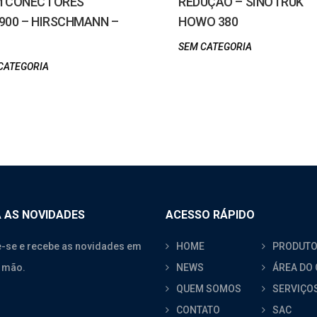
 CONECTORES
REDUÇÃO – SINOTRUK
900 – HIRSCHMANN –
HOWO 380
SEM CATEGORIA
CATEGORIA
 AS NOVIDADES
ACESSO RÁPIDO
-se e recebe as novidades em
HOME
PRODUT
 mão.
NEWS
ÁREA DO 
QUEM SOMOS
SERVIÇO
CONTATO
SAC