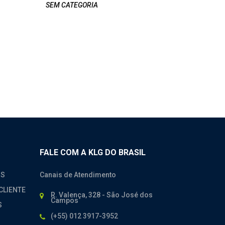
WEICHAI 
SEM CATEGORIA
SEM CATE
FALE COM A KLG DO BRASIL
OS
Canais de Atendimento
CLIENTE
R. Valença, 328 - São José dos
Campos
S
(+55) 012 3917-3952