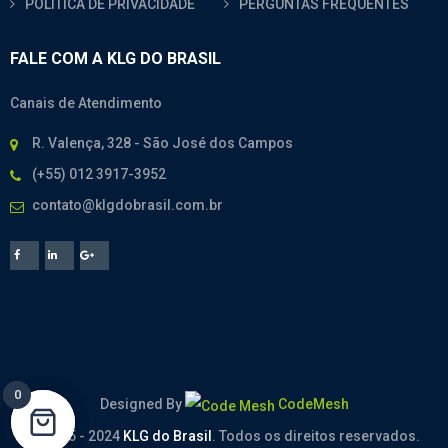
POLÍTICA DE PRIVACIDADE
PERGUNTAS FREQUENTES
FALE COM A KLG DO BRASIL
Canais de Atendimento
R. Valença, 328 - São José dos Campos
(+55) 012 3917-3952
contato@klgdobrasil.com.br
0
0
Designed By
CodeMesh
© 2005 - 2024
KLG do Brasil
. Todos os direitos reservados.