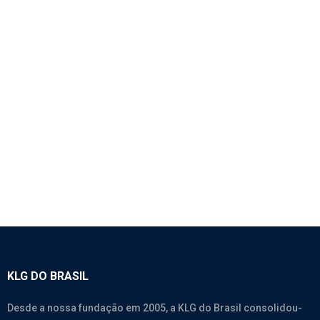
1137 – CABEÇOTE (12 VÁLVULAS) – WEICHAI
WD615.46 EURO II
Motores
,
Weichai Wd615.46
KLG DO BRASIL
Desde a nossa fundação em 2005, a KLG do Brasil consolidou-