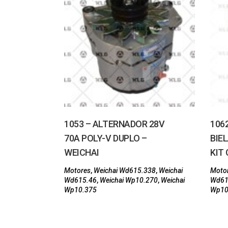
1053 – ALTERNADOR 28V
106
70A POLY-V DUPLO –
BIEL
WEICHAI
KIT
Motores
,
Weichai Wd615.338
,
Weichai
Moto
Wd615.46
,
Weichai Wp10.270
,
Weichai
Wd61
Wp10.375
Wp10