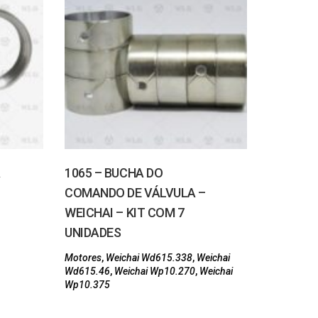
1147 – H
RADIADO
WD615.46
A
1065 – BUCHA DO
COMANDO DE VÁLVULA –
Motores
,
W
WEICHAI – KIT COM 7
UNIDADES
Motores
,
Weichai Wd615.338
,
Weichai
Wd615.46
,
Weichai Wp10.270
,
Weichai
Wp10.375