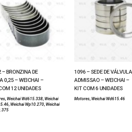
2 – BRONZINA DE
1096 – SEDE DE VÁLVUL
A 0,25 – WEICHAI –
ADMISSAO – WEICHAI –
 COM 12 UNIDADES
KIT COM 6 UNIDADES
res
,
Weichai Wd615.338
,
Weichai
Motores
,
Weichai Wd615.46
5.46
,
Weichai Wp10.270
,
Weichai
.375