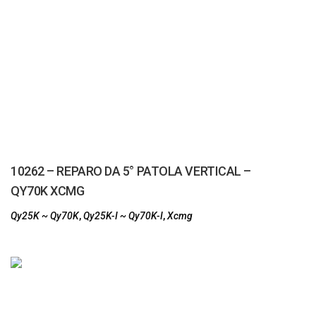
10262 – REPARO DA 5° PATOLA VERTICAL –
QY70K XCMG
Qy25K ~ Qy70K
,
Qy25K-I ~ Qy70K-I
,
Xcmg