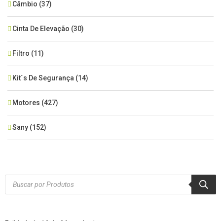
Câmbio
(37)
Cinta De Elevação
(30)
Filtro
(11)
Kit´s De Segurança
(14)
Motores
(427)
Sany
(152)
SEM CATEGORIA
(515)
Xcmg
(425)
Products
search
Zoomlion
(84)