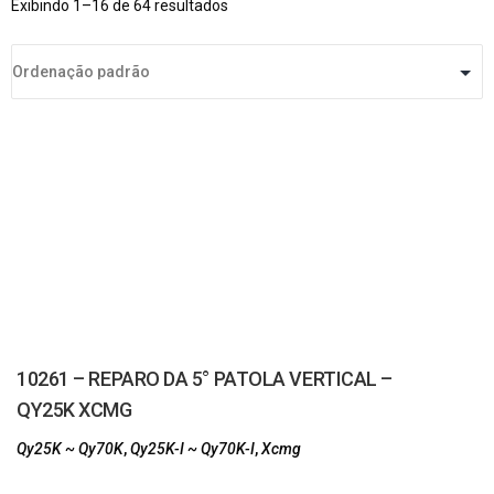
Exibindo 1–16 de 64 resultados
10261 – REPARO DA 5° PATOLA VERTICAL –
QY25K XCMG
Qy25K ~ Qy70K
,
Qy25K-I ~ Qy70K-I
,
Xcmg