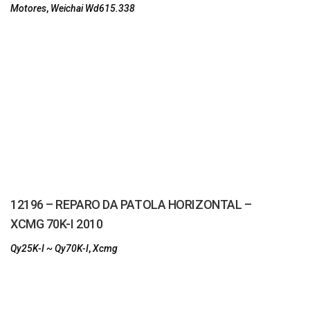
Motores
,
Weichai Wd615.338
12196 – REPARO DA PATOLA HORIZONTAL –
XCMG 70K-I 2010
Qy25K-I ~ Qy70K-I
,
Xcmg