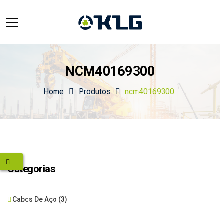
NCM40169300
Home
Produtos
ncm40169300
Categorias
Cabos De Aço
(3)