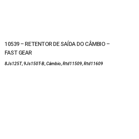
10539 – RETENTOR DE SAÍDA DO CÂMBIO –
FAST GEAR
8Js125T
,
9Js150T-B
,
Câmbio
,
Rtd11509
,
Rtd11609