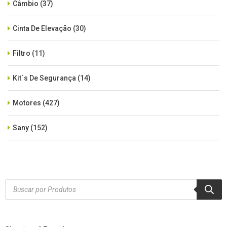
Câmbio
(37)
Cinta De Elevação
(30)
Filtro
(11)
Kit´s De Segurança
(14)
Motores
(427)
Sany
(152)
SEM CATEGORIA
(515)
Xcmg
(425)
Products
search
Zoomlion
(84)