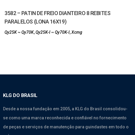
3582 – PATIN DE FREIO DIANTEIRO 8 REBITES
PARALELOS (LONA 16X19)
Qy25K ~ Qy70K
,
Qy25K-I ~ Qy70K-I
,
Xcmg
KLG DO BRASIL
Desde a nossa fundação em 2005, a KLG do Brasil consolidou-
se como uma marca reconhecida e confiável no fornecimento
de peças e serviços de manutenção para guindastes em todo o