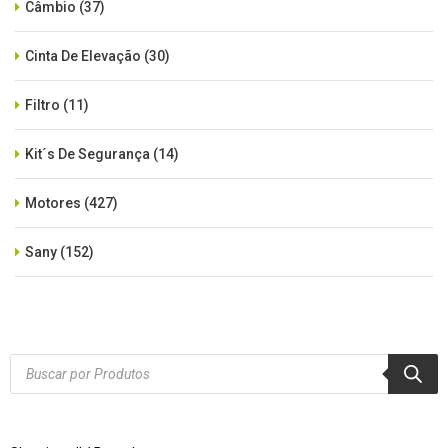
Câmbio
(37)
Cinta De Elevação
(30)
Filtro
(11)
Kit´s De Segurança
(14)
Motores
(427)
Sany
(152)
SEM CATEGORIA
(515)
Xcmg
(425)
Products
search
Zoomlion
(84)