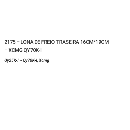
2175 – LONA DE FREIO TRASEIRA 16CM*19CM
– XCMG QY70K-I
Qy25K-I ~ Qy70K-I
,
Xcmg