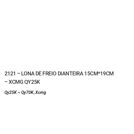
2121 – LONA DE FREIO DIANTEIRA 15CM*19CM
– XCMG QY25K
Qy25K ~ Qy70K
,
Xcmg