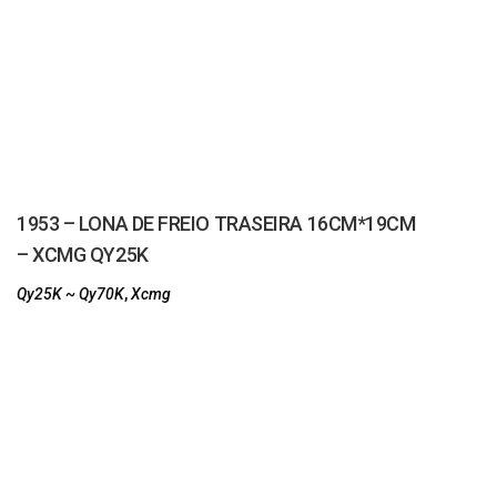
1953 – LONA DE FREIO TRASEIRA 16CM*19CM
– XCMG QY25K
Qy25K ~ Qy70K
,
Xcmg