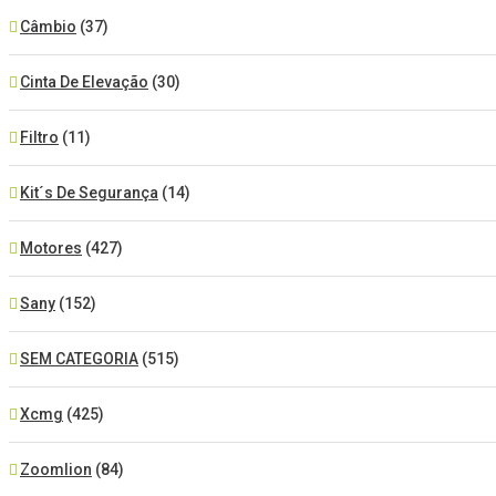
Câmbio
(37)
Cinta De Elevação
(30)
Filtro
(11)
Kit´s De Segurança
(14)
Motores
(427)
Sany
(152)
SEM CATEGORIA
(515)
Xcmg
(425)
Zoomlion
(84)