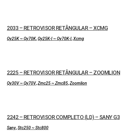
2033 – RETROVISOR RETÂNGULAR – XCMG
Qy25K ~ Qy70K
,
Qy25K-I ~ Qy70K-I
,
Xcmg
2225 – RETROVISOR RETÂNGULAR – ZOOMLION
Qy30V ~ Qy70V
,
Zmc25 ~ Zmc85
,
Zoomlion
2242 – RETROVISOR COMPLETO (LD) – SANY G3
Sany
,
Stc250 ~ Stc800