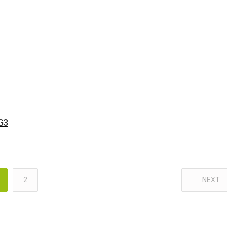
G3
2
NEXT