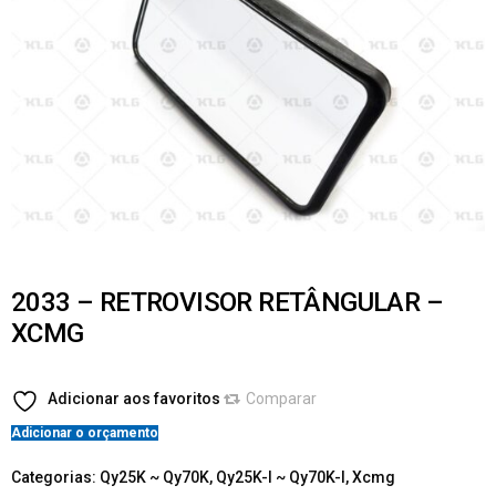
2033 – RETROVISOR RETÂNGULAR –
XCMG
Adicionar aos favoritos
Comparar
Adicionar o orçamento
Categorias:
Qy25K ~ Qy70K
,
Qy25K-I ~ Qy70K-I
,
Xcmg