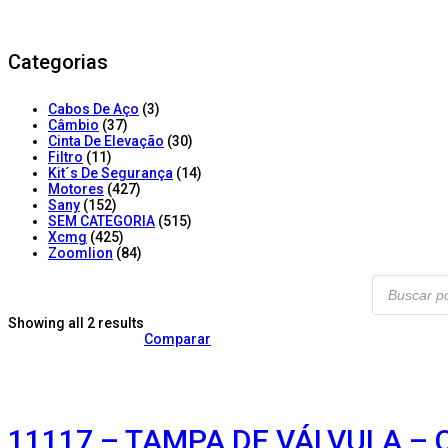
Categorias
Cabos De Aço
(3)
Câmbio
(37)
Cinta De Elevação
(30)
Filtro
(11)
Kit´s De Segurança
(14)
Motores
(427)
Sany
(152)
SEM CATEGORIA
(515)
Xcmg
(425)
Zoomlion
(84)
Products
search
Showing all 2 results
Comparar
11117 – TAMPA DE VÁLVULA – 