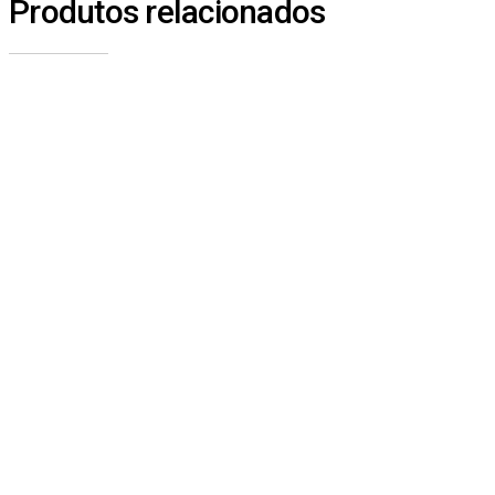
Produtos relacionados
1145 – CORREIA 8PK1050
SEM CATEGORIA
1818 – CAMA SUPERIOR – SINOTRUK A7
SEM CATEGORIA