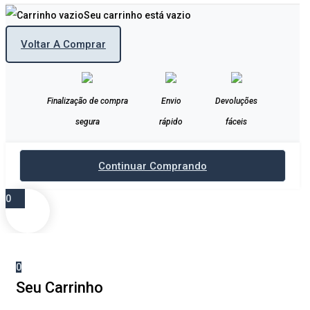
Seu carrinho está vazio
Voltar A Comprar
Finalização de compra
Envio
Devoluções
segura
rápido
fáceis
Continuar Comprando
0
0
Seu Carrinho