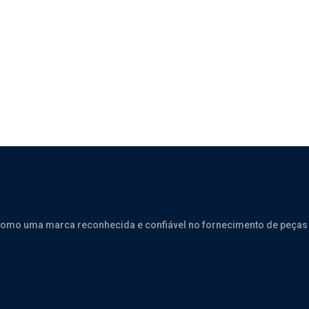
ILTRO AR – SINOTRUK HOWO 380
como uma marca reconhecida e confiável no fornecimento de peças 