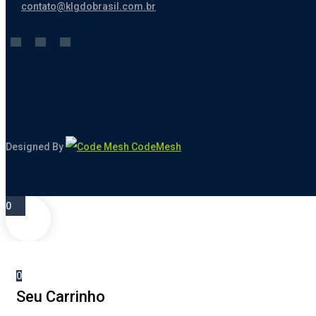
contato@klgdobrasil.com.br
Designed By
CodeMesh
0
0
Seu Carrinho