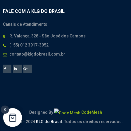
FALE COM A KLG DO BRASIL
Canais de Atendimento
R. Valença, 328 - São José dos Campos
(+55) 012 3917-3952
contato@klgdobrasil.com.br
0
0
Designed By
CodeMesh
© 2005 - 2024
KLG do Brasil
. Todos os direitos reservados.