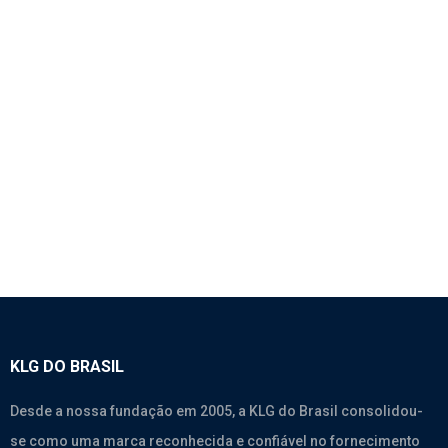
1099 – SELO DO MOTOR 12X05 MM – WEICHAI
Motores
,
Weichai Wd615.338
,
Weichai Wd615.46
,
Weichai
Wp10.270
,
Weichai Wp10.375
KLG DO BRASIL
Desde a nossa fundação em 2005, a KLG do Brasil consolidou-
se como uma marca reconhecida e confiável no fornecimento