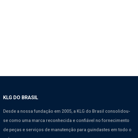
1062 – BRONZINA DE BIELA 0,25 – WEICHAI –
KIT COM 12 UNIDADES
Motores
,
Weichai Wd615.338
,
Weichai Wd615.46
,
Weichai
Wp10.270
,
Weichai Wp10.375
KLG DO BRASIL
Desde a nossa fundação em 2005, a KLG do Brasil consolidou-
se como uma marca reconhecida e confiável no fornecimento
de peças e serviços de manutenção para guindastes em todo o