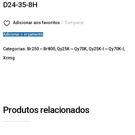
D24-35-8H
Adicionar aos favoritos
Comparar
Adicionar o orçamento
Categorias:
Br250 ~ Br800
,
Qy25K ~ Qy70K
,
Qy25K-I ~ Qy70K-I
,
Xcmg
Produtos relacionados