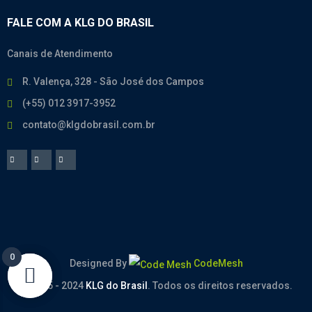
FALE COM A KLG DO BRASIL
Canais de Atendimento
R. Valença, 328 - São José dos Campos
(+55) 012 3917-3952
contato@klgdobrasil.com.br
0
0
Designed By
CodeMesh
© 2005 - 2024
KLG do Brasil
. Todos os direitos reservados.