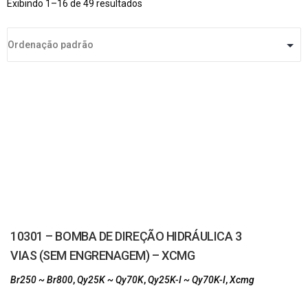
Exibindo 1–16 de 49 resultados
10301 – BOMBA DE DIREÇÃO HIDRÁULICA 3
VIAS (SEM ENGRENAGEM) – XCMG
Br250 ~ Br800
,
Qy25K ~ Qy70K
,
Qy25K-I ~ Qy70K-I
,
Xcmg