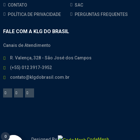
CONTATO
SAC
POLÍTICA DE PRIVACIDADE
PERGUNTAS FREQUENTES
FALE COM A KLG DO BRASIL
Canais de Atendimento
R. Valença, 328 - São José dos Campos
(+55) 012 3917-3952
contato@klgdobrasil.com.br
0
0
Designed By
CodeMesh