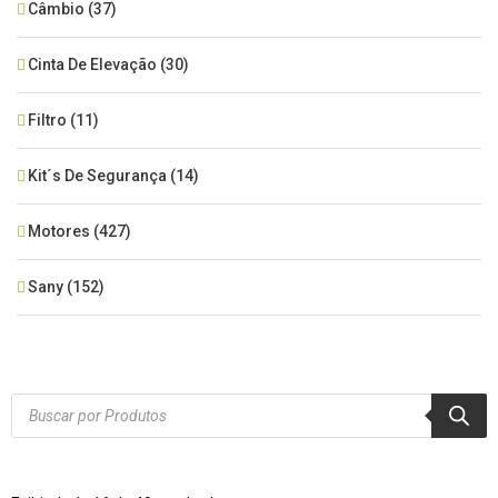
Câmbio
(37)
Cinta De Elevação
(30)
Filtro
(11)
Kit´s De Segurança
(14)
Motores
(427)
Sany
(152)
SEM CATEGORIA
(515)
Xcmg
(425)
Products
search
Zoomlion
(84)