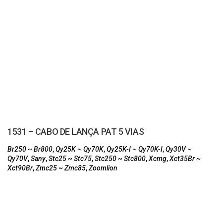
1531 – CABO DE LANÇA PAT 5 VIAS
Br250 ~ Br800
,
Qy25K ~ Qy70K
,
Qy25K-I ~ Qy70K-I
,
Qy30V ~
Qy70V
,
Sany
,
Stc25 ~ Stc75
,
Stc250 ~ Stc800
,
Xcmg
,
Xct35Br ~
Xct90Br
,
Zmc25 ~ Zmc85
,
Zoomlion