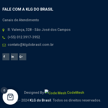
FALE COM A KLG DO BRASIL
Canais de Atendimento
R. Valença, 328 - São José dos Campos
(+55) 012 3917-3952
contato@klgdobrasil.com.br
0
0
Designed By
CodeMesh
© 2005 - 2024
KLG do Brasil
. Todos os direitos reservados.