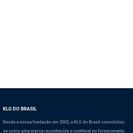
1763 – MANG. DO INTERCOOLER RETA COM 6
GOMOS E ESPAÇADOR NAS PONTAS -
SINOTRUK
SEM CATEGORIA
KLG DO BRASIL
Desde a nossa fundação em 2005, a KLG do Brasil consolidou-
se como uma marca reconhecida e confiável no fornecimento