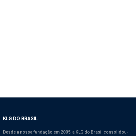
1145 – CORREIA 8PK1050
SEM CATEGORIA
KLG DO BRASIL
Desde a nossa fundação em 2005, a KLG do Brasil consolidou-