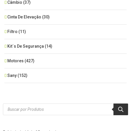
Câmbio
(37)
Cinta De Elevação
(30)
Filtro
(11)
Kit´s De Segurança
(14)
Motores
(427)
Sany
(152)
SEM CATEGORIA
(515)
Xcmg
(425)
Products
search
Zoomlion
(84)