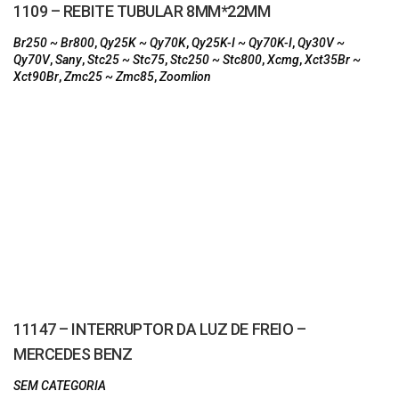
1109 – REBITE TUBULAR 8MM*22MM
Br250 ~ Br800
,
Qy25K ~ Qy70K
,
Qy25K-I ~ Qy70K-I
,
Qy30V ~
Qy70V
,
Sany
,
Stc25 ~ Stc75
,
Stc250 ~ Stc800
,
Xcmg
,
Xct35Br ~
Xct90Br
,
Zmc25 ~ Zmc85
,
Zoomlion
11147 – INTERRUPTOR DA LUZ DE FREIO –
MERCEDES BENZ
SEM CATEGORIA