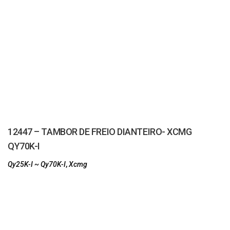
12447 – TAMBOR DE FREIO DIANTEIRO- XCMG
QY70K-I
Qy25K-I ~ Qy70K-I
,
Xcmg