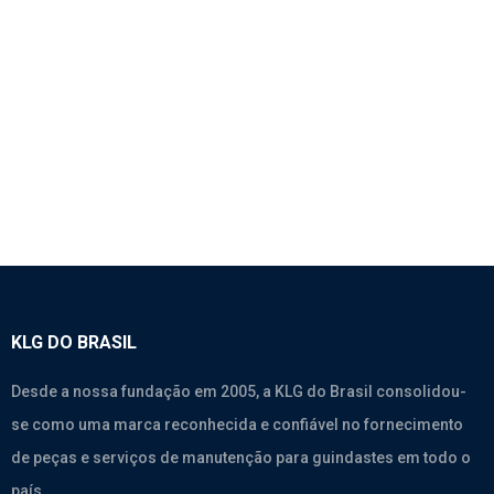
1086 – PARAFUSO DO BALANCIM – WEICHAI
Motores
,
Weichai Wd615.46
KLG DO BRASIL
Desde a nossa fundação em 2005, a KLG do Brasil consolidou-
se como uma marca reconhecida e confiável no fornecimento
de peças e serviços de manutenção para guindastes em todo o
país.