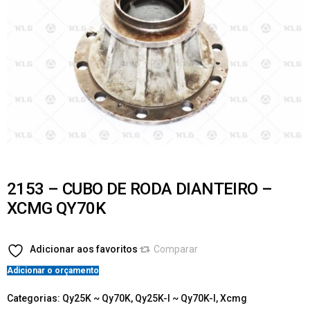
2153 – CUBO DE RODA DIANTEIRO –
XCMG QY70K
Adicionar aos favoritos
Comparar
Adicionar o orçamento
Categorias:
Qy25K ~ Qy70K
,
Qy25K-I ~ Qy70K-I
,
Xcmg