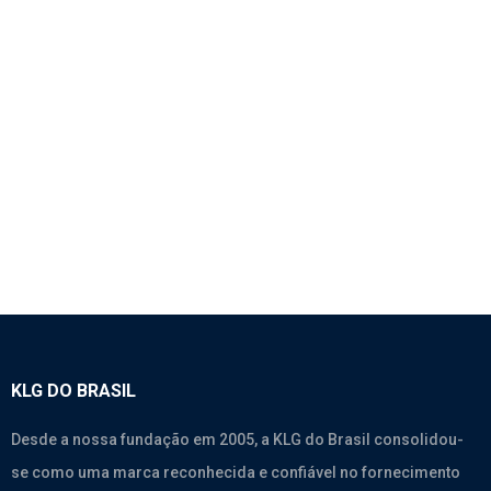
1824 – RETROVISOR SUPERIOR FRONTAL –
SINOTRUK A7
SEM CATEGORIA
KLG DO BRASIL
Desde a nossa fundação em 2005, a KLG do Brasil consolidou-
se como uma marca reconhecida e confiável no fornecimento