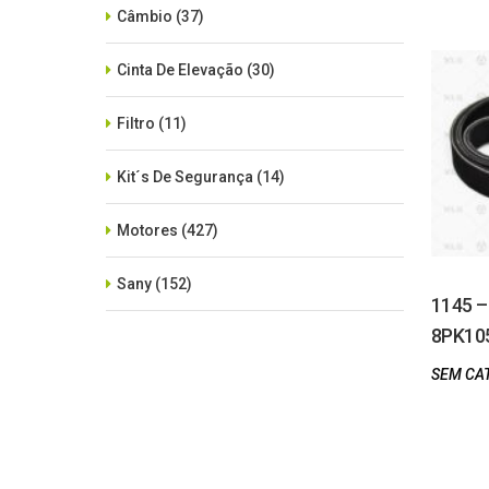
Câmbio
(37)
Cinta De Elevação
(30)
Filtro
(11)
Kit´s De Segurança
(14)
Motores
(427)
Sany
(152)
1145 
8PK10
SEM CATEGORIA
(515)
SEM CA
Xcmg
(425)
Zoomlion
(84)