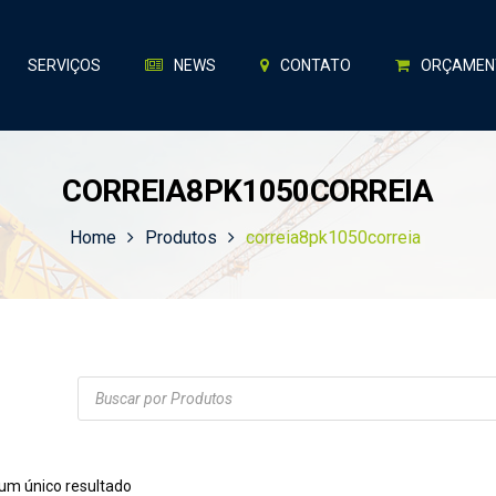
SERVIÇOS
NEWS
CONTATO
ORÇAMEN
CORREIA8PK1050CORREIA
Home
Produtos
correia8pk1050correia
Products
search
 um único resultado