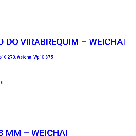
O DO VIRABREQUIM – WEICHAI
p10.270
,
Weichai Wp10.375
os
8 MM – WEICHAI