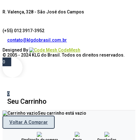
R. Valença, 328 - São José dos Campos
(+55) 012 3917-3952
contato@klgdobrasil.com.br
Designed By
CodeMesh
© 2005 - 2024
KLG do Brasil
. Todos os direitos reservados.
0
0
Seu Carrinho
Seu carrinho está vazio
Voltar A Comprar
Finalização de compra
Envio
Devoluções