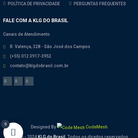
POLÍTICA DE PRIVACIDADE
PERGUNTAS FREQUENTES
FALE COM A KLG DO BRASIL
Canais de Atendimento
R. Valença, 328 - São José dos Campos
(+55) 012 3917-3952
contato@klgdobrasil.com.br
0
0
Designed By
CodeMesh
© 2005 - 2024
KLG do Brasil
. Todos os direitos reservados.