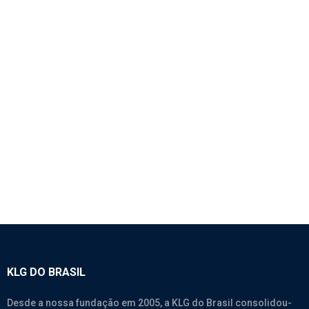
1758 – LANTERNA DO TETO TRASEIRA –
SINOTRUK HOWO 380
SEM CATEGORIA
KLG DO BRASIL
Desde a nossa fundação em 2005, a KLG do Brasil consolidou-